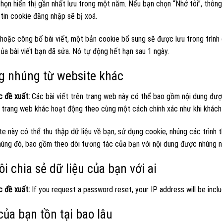
chọn hiển thị gần nhất lưu trong một năm. Nếu bạn chọn “Nhớ tôi”, thông
tin cookie đăng nhập sẽ bị xoá.
hoặc công bố bài viết, một bản cookie bổ sung sẽ được lưu trong trình 
ủa bài viết bạn đã sửa. Nó tự động hết hạn sau 1 ngày.
g nhúng từ website khác
c đề xuất:
Các bài viết trên trang web này có thể bao gồm nội dung được n
 trang web khác hoạt động theo cùng một cách chính xác như khi khách 
 này có thể thu thập dữ liệu về bạn, sử dụng cookie, nhúng các trình t
úng đó, bao gồm theo dõi tương tác của bạn với nội dung được nhúng n
i chia sẻ dữ liệu của bạn với ai
c đề xuất:
If you request a password reset, your IP address will be inclu
của bạn tồn tại bao lâu