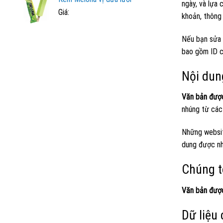
ngày, và lựa 
Giá:
khoản, thông 
Nếu bạn sửa 
bao gồm ID c
Nội dun
Văn bản đượ
nhúng từ các
Những website
dung được nh
Chúng tô
Văn bản đượ
Dữ liệu 