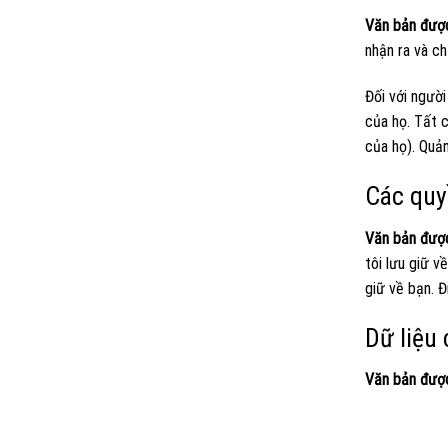
Văn bản đượ
nhận ra và ch
Đối với người
của họ. Tất c
của họ). Quản
Các quy
Văn bản đượ
tôi lưu giữ v
giữ về bạn. Đ
Dữ liệu
Văn bản đượ