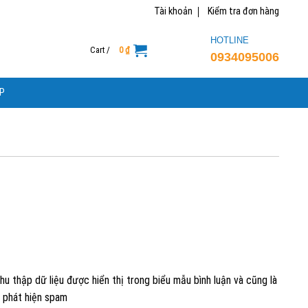
Tài khoản
Kiểm tra đơn hàng
HOTLINE
Cart /
0
₫
0934095006
P
thu thập dữ liệu được hiển thị trong biểu mẫu bình luận và cũng là
p phát hiện spam