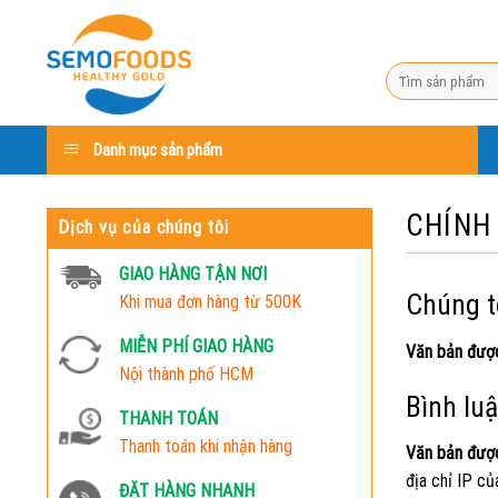
Skip
to
content
Search
for:
Danh mục sản phẩm
CHÍNH
Dịch vụ của chúng tôi
GIAO HÀNG TẬN NƠI
Chúng tô
Khi mua đơn hàng từ 500K
MIỄN PHÍ GIAO HÀNG
Văn bản đượ
Nội thành phố HCM
Bình lu
THANH TOÁN
Thanh toán khi nhận hàng
Văn bản đượ
địa chỉ IP củ
ĐẶT HÀNG NHANH