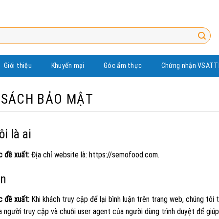
Giới thiệu
Khuyến mại
Góc ẩm thực
Chứng nhận VSATT
 SÁCH BẢO MẬT
i là ai
c đề xuất:
Địa chỉ website là: https://semofood.com.
ận
c đề xuất:
Khi khách truy cập để lại bình luận trên trang web, chúng tôi 
a người truy cập và chuỗi user agent của người dùng trình duyệt để giú