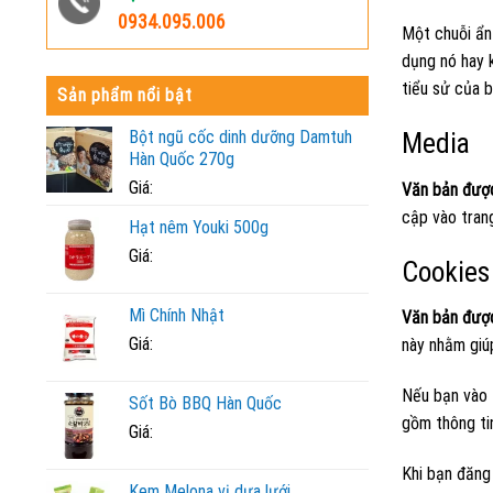
0934.095.006
Một chuỗi ẩn
dụng nó hay k
tiểu sử của b
Sản phẩm nổi bật
Media
Bột ngũ cốc dinh dưỡng Damtuh
Hàn Quốc 270g
Giá:
Văn bản đượ
cập vào trang
Hạt nêm Youki 500g
Giá:
Cookies
Mì Chính Nhật
Văn bản đượ
Giá:
này nhằm giúp
Nếu bạn vào 
Sốt Bò BBQ Hàn Quốc
gồm thông tin
Giá:
Khi bạn đăng 
Kem Melona vị dưa lưới