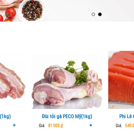
n(1kg)
Đùi tỏi gà PECO Mỹ(1kg)
Phi Lê
Giá:
81.000
₫
Giá:
540.