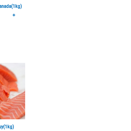
anada(1kg)
ct
uy(1kg)