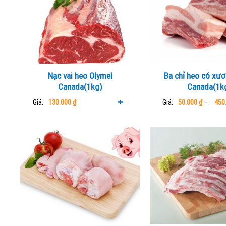
Nạc vai heo Olymel
Ba chỉ heo có xươ
Canada(1kg)
Canada(1k
Giá:
130.000
₫
Giá:
50.000
₫
–
450
This
produ
has
multi
varian
The
optio
may
be
chos