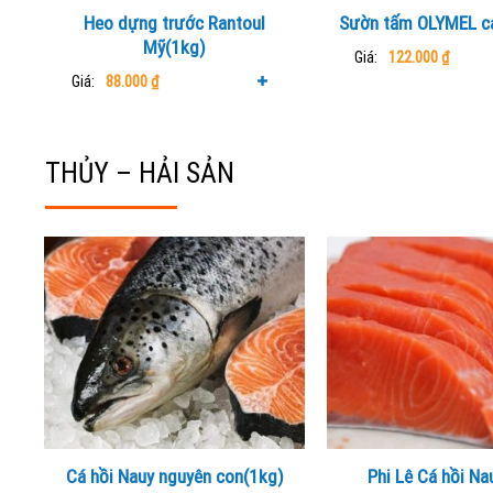
on
Heo dựng trước Rantoul
Sườn tấm OLYMEL c
the
Mỹ(1kg)
produ
Giá:
122.000
₫
page
Giá:
88.000
₫
THỦY – HẢI SẢN
Cá hồi Nauy nguyên con(1kg)
Phi Lê Cá hồi Na