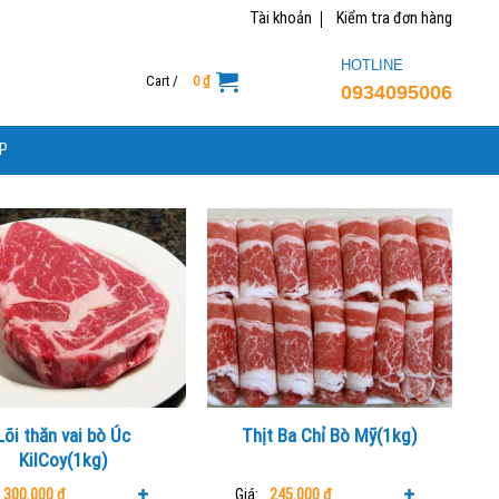
Tài khoản
Kiểm tra đơn hàng
HOTLINE
Cart /
0
₫
0934095006
P
Lõi thăn vai bò Úc
Thịt Ba Chỉ Bò Mỹ(1kg)
KilCoy(1kg)
300.000
₫
Giá:
245.000
₫