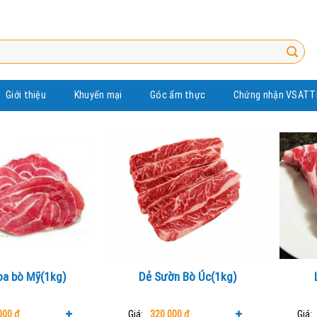
Giới thiệu
Khuyến mại
Góc ẩm thực
Chứng nhận VSATT
oa bò Mỹ(1kg)
Dẻ Sườn Bò Úc(1kg)
000
₫
Giá:
320.000
₫
Giá: