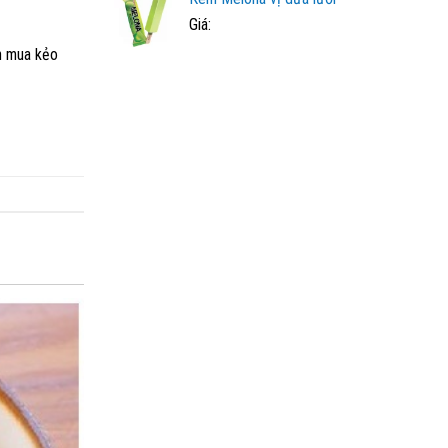
Giá:
ên mua kẻo