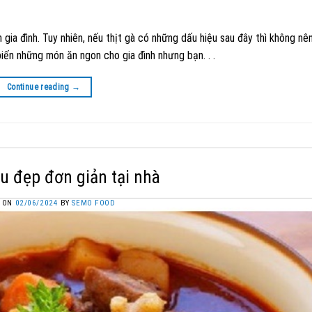
gia đình. Tuy nhiên, nếu thịt gà có những dấu hiệu sau đây thì không n
ến những món ăn ngon cho gia đình nhưng bạn. . .
Continue reading
→
 đẹp đơn giản tại nhà
D ON
02/06/2024
BY
SEMO FOOD