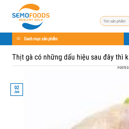
Skip
to
content
Search
for:
Danh mục sản phẩm
Thịt gà có những dấu hiệu sau đây thì
POSTE
02
Jun