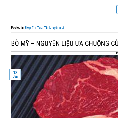
Posted in
Blog Tin Tức
,
Tin khuyến mại
BÒ MỸ – NGUYÊN LIỆU ƯA CHUỘNG C
P
13
Jan