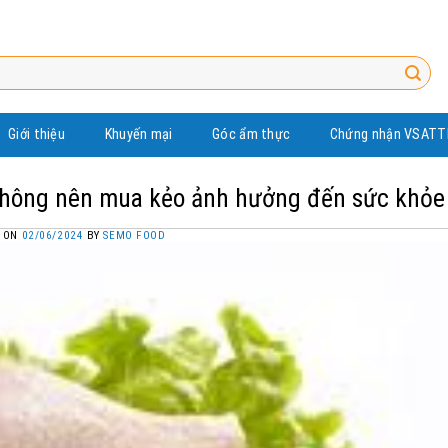
Giới thiệu
Khuyến mại
Góc ẩm thực
Chứng nhận VSATT
 không nên mua kẻo ảnh hưởng đến sức khỏe
D ON
02/06/2024
BY
SEMO FOOD