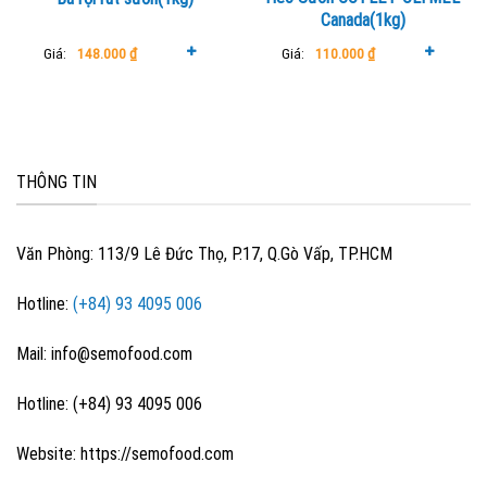
the
Canada(1kg)
product
Giá:
148.000
₫
Giá:
110.000
₫
page
THÔNG TIN
Văn Phòng: 113/9 Lê Đức Thọ, P.17, Q.Gò Vấp, TP.HCM
Hotline:
(+84) 93 4095 006
Mail: info@semofood.com
Hotline: (+84) 93 4095 006
Website: https://semofood.com