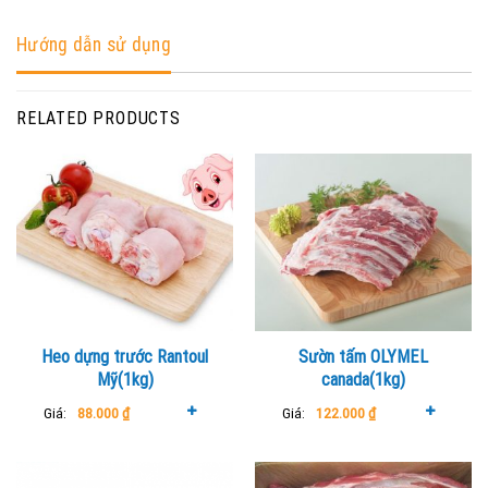
Hướng dẫn sử dụng
RELATED PRODUCTS
Heo dựng trước Rantoul
Sườn tấm OLYMEL
Mỹ(1kg)
canada(1kg)
Giá:
88.000
₫
Giá:
122.000
₫